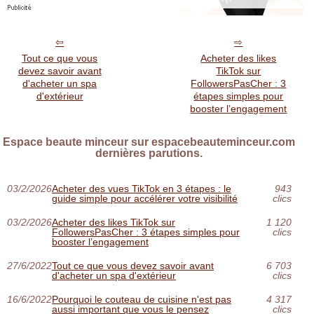
Tout ce que vous
Acheter des likes
devez savoir avant
TikTok sur
d'acheter un spa
FollowersPasCher : 3
d'extérieur
étapes simples pour
booster l’engagement
Espace beaute minceur sur espacebeauteminceur.com
dernières parutions.
03/2/2026
Acheter des vues TikTok en 3 étapes : le
943
guide simple pour accélérer votre visibilité
clics
03/2/2026
Acheter des likes TikTok sur
1 120
FollowersPasCher : 3 étapes simples pour
clics
booster l’engagement
27/6/2022
Tout ce que vous devez savoir avant
6 703
d'acheter un spa d'extérieur
clics
16/6/2022
Pourquoi le couteau de cuisine n'est pas
4 317
aussi important que vous le pensez
clics