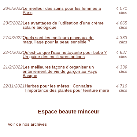
28/5/2022
Le meilleur des soins pour les femmes à
4 071
Paris
clics
23/5/2022
Les avantages de l'utilisation d'une crème
4 665
solaire biologique
clics
27/4/2022
Quels sont les meilleurs pinceaux de
4 333
maquillage pour la peau sensible ?
clics
22/4/2022
Qu'est-ce que l'eau nettoyante pour bébé ?
4 637
Un guide des meilleures options
clics
21/2/2022
Les meilleures façons d'organiser un
4 339
enterrement de vie de garçon au Pays
clics
Basque
22/11/2021
Herbes pour les mères : Connaître
4 710
l'importance des plantes pour teinture mère
clics
Espace beaute minceur
Voir de nos archives